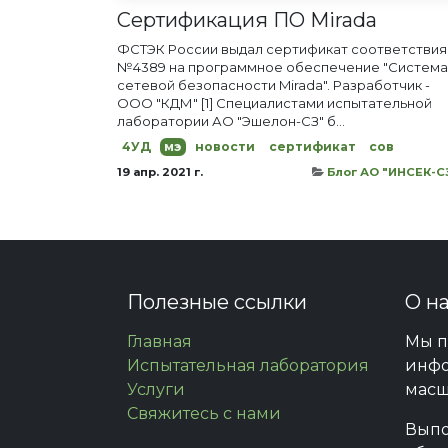
Сертификация ПО Mirada
ФСТЭК России выдал сертификат соответствия
№4389 на программное обеспечение "Система
сетевой безопасности Mirada". Разработчик -
ООО "КДМ" [1] Специалистами испытательной
лаборатории АО "Эшелон-СЗ" б...
4УД
мэ
новости
сертификат
сов
19 апр. 2021 г.
Блог АО "ИНСЕК-С
Полезные ссылки
О н
Главная
Мы п
Испытательная лаборатория
инфо
Услуги
масш
Свяжитесь с нами
Выпо