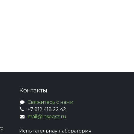
Контакты
Свяжитесь с нами
+7 812 418 22 42
mail@inseqsz.ru
го
Испытательная лаборатория