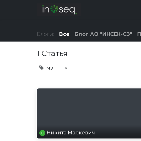
Главная
НИОКР
Блоги:
Все
Блог АО "ИНСЕК-СЗ"
П
1 Статья
мэ
×
Никита Маркевич