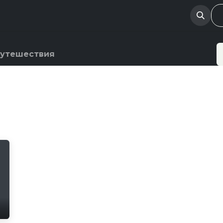
Испытательная лаборатория
Финансовым организ
утешествия