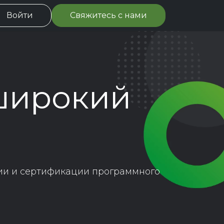
ациям
Войти
Вакансии
Свяжитесь с нами
События
Блог
Центрум-ДЗ
широкий
ии и сертификации программного